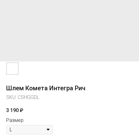
Шлем Комета Интегра Рич
SKU:
CSHGGDL
3 190
₽
Размер